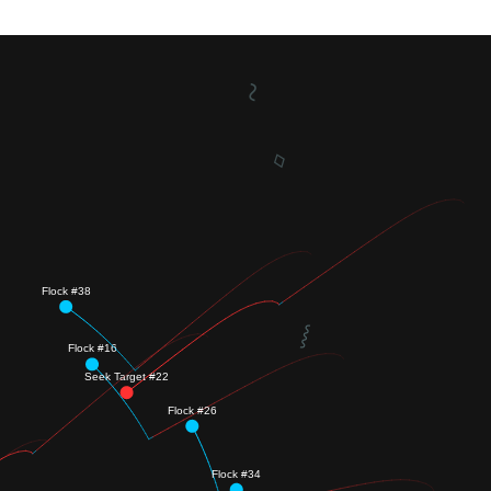
~
⬨
⸾