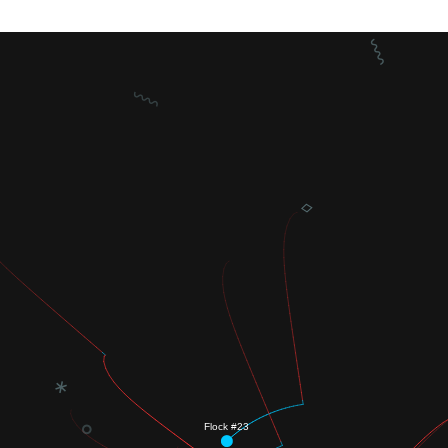
⸾
⸾
⬨
∗
∘