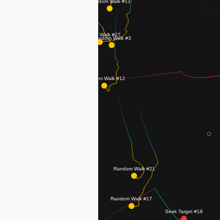
⸶
·
⸰
~